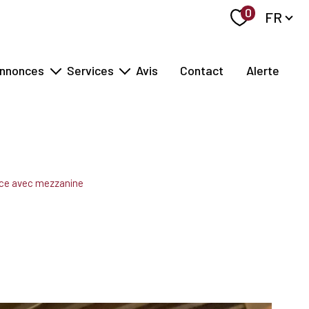
Langue
0
FR
nnonces
Services
Avis
Contact
Alerte
vente
estimer
location
vendre
gérer
rechercher
ace avec mezzanine