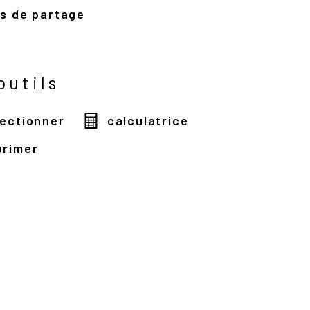
us de partage
outils
lectionner
calculatrice
primer