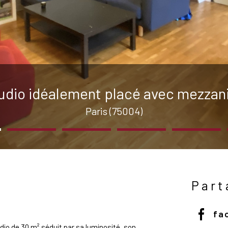
udio idéalement placé avec mezzan
Paris (75004)
Part
n
fa
io de 30 m² séduit par sa luminosité, son