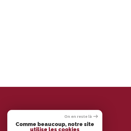
On en reste là
espace propriétaire
Comme beaucoup, notre site
utilise les cookies