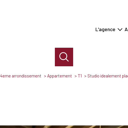
L'agence
A
concept
équipe
s 4eme arrondissement
Appartement
T1
Studio idealement pl