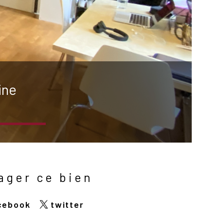
ine
ager ce bien
cebook
twitter