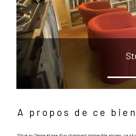
St
A propos de ce bie
Situé au 2ème étage d’un charmant immeuble ancien, ce stud