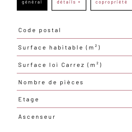
général
détails +
copropriété
Code postal
TRAD_PAMPERO_Caracteristique
Valeurs
Surface habitable (m²)
Surface loi Carrez (m²)
Nombre de pièces
Etage
Ascenseur