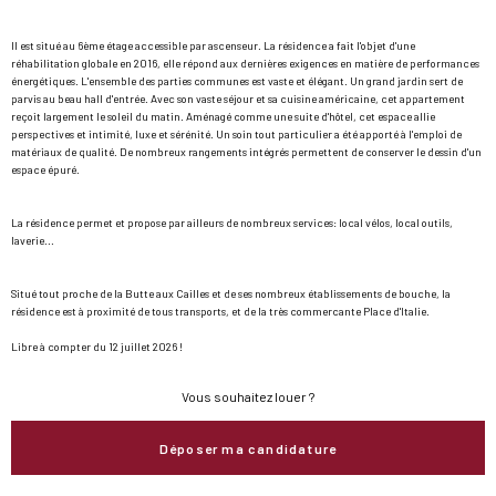
Il est situé au 6ème étage accessible par ascenseur. La résidence a fait l'objet d'une
réhabilitation globale en 2016, elle répond aux dernières exigences en matière de performances
énergétiques. L'ensemble des parties communes est vaste et élégant. Un grand jardin sert de
parvis au beau hall d'entrée. Avec son vaste séjour et sa cuisine américaine, cet appartement
reçoit largement le soleil du matin. Aménagé comme une suite d'hôtel, cet espace allie
perspectives et intimité, luxe et sérénité. Un soin tout particulier a été apporté à l'emploi de
matériaux de qualité. De nombreux rangements intégrés permettent de conserver le dessin d'un
espace épuré.
La résidence permet et propose par ailleurs de nombreux services: local vélos, local outils,
laverie...
Situé tout proche de la Butte aux Cailles et de ses nombreux établissements de bouche, la
résidence est à proximité de tous transports, et de la très commercante Place d'Italie.
Libre à compter du 12 juillet 2026 !
Vous souhaitez louer ?
Déposer ma candidature