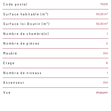
75013
Code postal
TRAD_PAMPERO_Caracteristique
Valeurs
50,30 m²
Surface habitable (m²)
50,30 m²
Surface loi Boutin (m²)
1
Nombre de chambre(s)
2
Nombre de pièces
OUI
Meublé
6
Etage
1
Nombre de niveaux
OUI
Ascenseur
dégagée
Vue