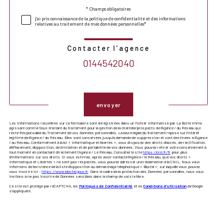
* Champs obligatoires
Validation
j'ai pris connaissance de la politique de confidentialité et des informations
relatives au traitement de mes données personnelles*
Contacter l'agence
0144542040
Validation
envoyer
Les informations recueillies sur ce formulaire sont enregistrées dans un fichier informatisé par La Boite Immo
agissant comme Sous-traitant du traitement pour la gestion de la clientèle/prospects de l'Agence / du Réseau qui
reste Responsable du Traitement de vos Données personnelles. La base légale du traitement repose sur l'intérêt
légitime de l'Agence / du Réseau. Elles sont conservées jusqu'à demande de suppression et sont destinées à l'Agence
/ au Réseau. Conformément à la loi « informatique et libertés », vous disposez des droits d’accès, de rectification,
d’effacement, d’opposition, de limitation et de portabilité de vos données. Vous pouvez retirer votre consentement à
tout moment en contactant directement l’Agence / Le Réseau. Consultez le site
https://cnil.fr/fr
pour plus
d’informations sur vos droits. Si vous estimez, après avoir contacté l'Agence / le Réseau, que vos droits «
Informatique et Libertés » ne sont pas respectés, vous pouvez adresser une réclamation à la CNIL. Nous vous
informons de l’existence de la liste d'opposition au démarchage téléphonique « Bloctel », sur laquelle vous pouvez
vous inscrire ici :
https://www.bloctel.gouv.fr
. Dans le cadre de la protection des Données personnelles, nous vous
invitons à ne pas inscrire de Données sensibles dans le champ de saisie libre.
Ce site est protégé par reCAPTCHA, les
Politiques de Confidentialité
et es
Conditions d'utilisation
de Google
s'appliquent.