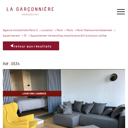
Agence immobilière Paris 3
Location
Paris
Paris
Paris 13eme arrondissement
Appartement
T2
Appartement de standing meuble style loft butte aux cailles
retour aux résultats
Réf : G534