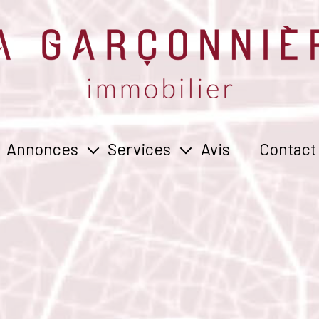
Annonces
Services
Avis
Contact
vente
estimer
location
vendre
gérer
rechercher