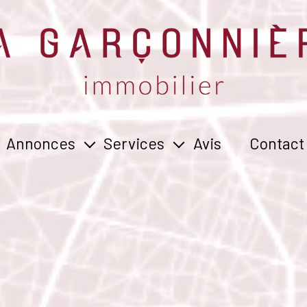
Annonces
Services
Avis
Contact
vente
estimer
location
vendre
gérer
rechercher